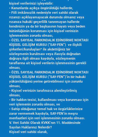
kişisel verilerinizi işleyebilir:
• Kanunlarda açıkça öngörüldüğü hallerde,
• Fiili imkânsızlık nedeniyle veri sahibi olarak
rızanızı açıklayamayacak durumda olmanız veya
rızanıza hukuki geçerlilik tanınmayan hallerde
kendinizin ya da bir başkasının hayatı veya beden
bütünlüğünün korunması için kişisel verinizin
işlenmesinin zorunlu olması,
• ÖZEL SAYISAL FARKINDALIK EDİNDİRME NOKTASI
KİŞİSEL GELİŞİM KURSU (“SAY-FEN”) ve ilişkili
şirketleri/kuruluşları* ile akdettiğiniz bir
sözleşmenin kurulması veya ifasıyla doğrudan
doğruya ilgili olması kaydıyla, sözleşmenin
taraflarına ait kişisel verilerin işlenmesinin gerekli
olması,
• ÖZEL SAYISAL FARKINDALIK EDİNDİRME NOKTASI
KİŞİSEL GELİŞİM KURSU (“SAY-FEN”)’in bir hukuki
yükümlülüğünü yerine getirebilmesi için zorunlu
olması,
• Kişisel verinizin tarafınızca alenileştirilmiş
olması,
• Bir hakkın tesisi, kullanılması veya korunması için
veri işlemenin zorunlu olması, ve
• Sahip olduğunuz temel hak ve özgürlüklerinize
zarar vermemek kaydıyla, SAY-FEN’in meşru
menfaatleri için veri işlenmesinin zorunlu olması.
V. Veri Sahibi Olarak KVKK’nın 11. Maddesinde
Sayılan Haklarınız Nelerdir?
Kişisel veri sahibi olarak,