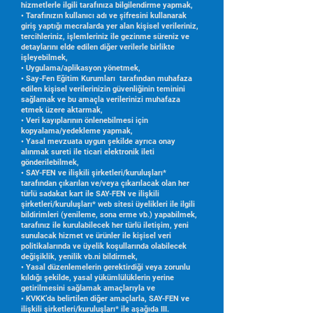
hizmetlerle ilgili tarafınıza bilgilendirme yapmak,
• Tarafınızın kullanıcı adı ve şifresini kullanarak
giriş yaptığı mecralarda yer alan kişisel verileriniz,
tercihleriniz, işlemleriniz ile gezinme süreniz ve
detaylarını elde edilen diğer verilerle birlikte
işleyebilmek,
• Uygulama/aplikasyon yönetmek,
• Say-Fen Eğitim Kurumları
tarafından muhafaza
edilen kişisel verilerinizin güvenliğinin teminini
sağlamak ve bu amaçla verilerinizi muhafaza
etmek üzere aktarmak,
• Veri kayıplarının önlenebilmesi için
kopyalama/yedekleme yapmak,
• Yasal mevzuata uygun şekilde ayrıca onay
alınmak sureti ile ticari elektronik ileti
gönderilebilmek,
• SAY-FEN ve ilişkili şirketleri/kuruluşları*
tarafından çıkarılan ve/veya çıkarılacak olan her
türlü sadakat kart ile SAY-FEN ve ilişkili
şirketleri/kuruluşları* web sitesi üyelikleri ile ilgili
bildirimleri (yenileme, sona erme vb.) yapabilmek,
tarafınız ile kurulabilecek her türlü iletişim, yeni
sunulacak hizmet ve ürünler ile kişisel veri
politikalarında ve üyelik koşullarında olabilecek
değişiklik, yenilik vb.ni bildirmek,
• Yasal düzenlemelerin gerektirdiği veya zorunlu
kıldığı şekilde, yasal yükümlülüklerin yerine
getirilmesini sağlamak amaçlarıyla ve
• KVKK’da belirtilen diğer amaçlarla, SAY-FEN ve
ilişkili şirketleri/kuruluşları* ile aşağıda III.