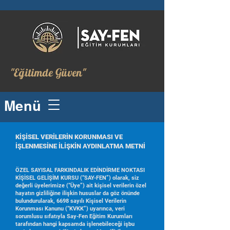
"Eğitimde Güven"
Menü
KİŞİSEL VERİLERİN KORUNMASI VE
İŞLENMESİNE İLİŞKİN AYDINLATMA METNİ
ÖZEL SAYISAL FARKINDALIK EDİNDİRME NOKTASI
KİŞİSEL GELİŞİM KURSU (“SAY-FEN”) olarak, siz
değerli üyelerimize (“Üye”) ait kişisel verilerin özel
hayatın gizliliğine ilişkin hususlar da göz önünde
bulundurularak, 6698 sayılı Kişisel Verilerin
Korunması Kanunu (“KVKK”) uyarınca, veri
sorumlusu sıfatıyla Say-Fen Eğitim Kurumları
tarafından hangi kapsamda işlenebileceği işbu