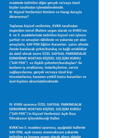
maddede belirtilen diğer gerçek ve/veya tüzel
kişiler tarafından işlenebilmektedir.
III. Kişisel Verilerinizi Kimlere ve Hangi Amaçla
Aktarıyoruz?
Toplanan kişisel verileriniz, KVKK tarafından
öngörülen temel ilkelere uygun olarak ve KVKK’nın
8. ve 9. maddelerinde belirtilen kişisel veri işleme
şartları ve amaçları dâhilinde ve yukarıda yer alan
amaçlarla, SAY-FEN Eğitim Kurumları
çatısı altında
ileride kurulacak şirket/kuruluş ve bağlı ortaklıklar
da dahil olmak üzere ÖZEL SAYISAL FARKINDALIK
EDİNDİRME NOKTASI KİŞİSEL GELİŞİM KURSU
(“SAY-FEN”) ve ilişkili şirketleri/kuruluşları* ile
bunların iş ortaklarına, tedarikçilerine, servis
sağlayıcılarına, gerçek ve/veya tüzel kişi
hissedarlarına; kanunen yetkili kamu kurumları ve
özel kişilere aktarılabilmektedir.
IV. KVKK uyarınca ÖZEL SAYISAL FARKINDALIK
EDİNDİRME NOKTASI KİŞİSEL GELİŞİM KURSU
(“SAY-FEN”)’in Kişisel Verilerinizi Açık Rıza
Olmaksızın İşleyebileceği Haller:
KVKK’nın 5. maddesi uyarınca, aşağıdaki hallerde
SAY-FEN, açık rızanız aranmaksızın yukarıda
belirtilen ve kanuna uygun olarak almış olduğu