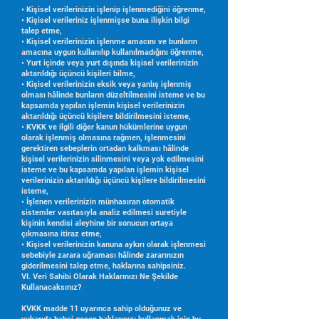
• Kişisel verilerinizin işlenip işlenmediğini öğrenme,
• Kişisel verileriniz işlenmişse buna ilişkin bilgi
talep etme,
• Kişisel verilerinizin işlenme amacını ve bunların
amacına uygun kullanılıp kullanılmadığını öğrenme,
• Yurt içinde veya yurt dışında kişisel verilerinizin
aktarıldığı üçüncü kişileri bilme,
• Kişisel verilerinizin eksik veya yanlış işlenmiş
olması hâlinde bunların düzeltilmesini isteme ve bu
kapsamda yapılan işlemin kişisel verilerinizin
aktarıldığı üçüncü kişilere bildirilmesini isteme,
• KVKK ve ilgili diğer kanun hükümlerine uygun
olarak işlenmiş olmasına rağmen, işlenmesini
gerektiren sebeplerin ortadan kalkması hâlinde
kişisel verilerinizin silinmesini veya yok edilmesini
isteme ve bu kapsamda yapılan işlemin kişisel
verilerinizin aktarıldığı üçüncü kişilere bildirilmesini
isteme,
• İşlenen verilerinizin münhasıran otomatik
sistemler vasıtasıyla analiz edilmesi suretiyle
kişinin kendisi aleyhine bir sonucun ortaya
çıkmasına itiraz etme,
• Kişisel verilerinizin kanuna aykırı olarak işlenmesi
sebebiyle zarara uğraması hâlinde zararınızın
giderilmesini talep etme, haklarına sahipsiniz.
VI. Veri Sahibi Olarak Haklarınızı Ne Şekilde
Kullanacaksınız?
KVKK madde 11 uyarınca sahip olduğunuz ve