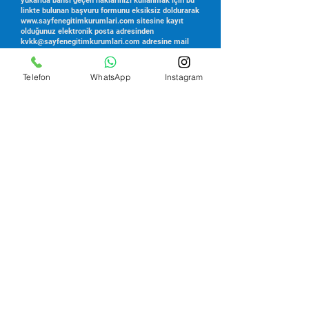
yukarıda bahsi geçen haklarınızı kullanmak için bu
linkte bulunan başvuru formunu eksiksiz doldurarak
www.sayfenegitimkurumlari.com
sitesine kayıt
olduğunuz elektronik posta adresinden
kvkk@sayfenegitimkurumlari.com
adresine mail
göndererek veya
https://www.sayfenegitimkurumlari.com/i-
leti%C5%9Fim
linkinde bulunan başvuru formunun
Telefon
WhatsApp
Instagram
çıktısını alıp eksiksiz doldurarak SAY-FEN Eğitim
Kurumları
‘na şahsen başvuru ile ya da iadeli posta
yoluyla tarafımıza iletebilirsiniz. SAY-FEN, talebin
niteliğine göre talebi en kısa sürede ve en geç otuz
(30) gün içerisinde ücretsiz olarak
sonuçlandıracaktır. Ancak, işlemin ayrıca bir
maliyeti gerektirmesi hâlinde,
https://www.sayfenegitimkurumlari.com/i-
leti%C5%9Fim’in
Kişisel Verileri Koruma Kurulu
tarafından belirlenen tarifedeki ücreti alma hakkı
saklıdır. Bununla beraber, kişisel verilerinizle ilgili
değişiklik ve/veya güncellemeleri her zaman
yukarıda bahsedilen iletişim yollarıyla SAY-FEN’e
bildirebilirsiniz.
VII. Kişisel Verileriniz Ne Süreyle İşlenecektir?
KKVKK’ya uygun olarak, işbu Aydınlatma Metninde
belirtilen amaçlarla işlenmiş olan kişisel verileriniz,
KVKK 7. maddesinin 1. fıkrasına göre işlenmesini
gerektiren amaç ortadan kalktığında ve/veya
mevzuat uyarınca SAY-FEN olarak verilerinizi