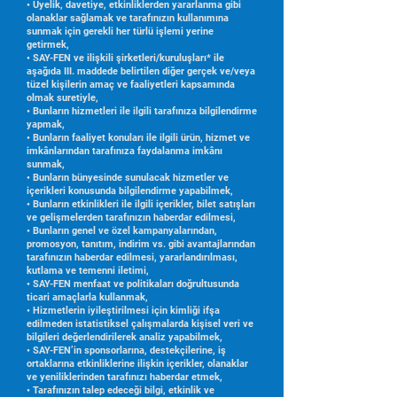
• Üyelik, davetiye, etkinliklerden yararlanma gibi
olanaklar sağlamak ve tarafınızın kullanımına
sunmak için gerekli her türlü işlemi yerine
getirmek,
• SAY-FEN ve ilişkili şirketleri/kuruluşları* ile
aşağıda III. maddede belirtilen diğer gerçek ve/veya
tüzel kişilerin amaç ve faaliyetleri kapsamında
olmak suretiyle,
• Bunların hizmetleri ile ilgili tarafınıza bilgilendirme
yapmak,
• Bunların faaliyet konuları ile ilgili ürün, hizmet ve
imkânlarından tarafınıza faydalanma imkânı
sunmak,
• Bunların bünyesinde sunulacak hizmetler ve
içerikleri konusunda bilgilendirme yapabilmek,
• Bunların etkinlikleri ile ilgili içerikler, bilet satışları
ve gelişmelerden tarafınızın haberdar edilmesi,
• Bunların genel ve özel kampanyalarından,
promosyon, tanıtım, indirim vs. gibi avantajlarından
tarafınızın haberdar edilmesi, yararlandırılması,
kutlama ve temenni iletimi,
• SAY-FEN menfaat ve politikaları doğrultusunda
ticari amaçlarla kullanmak,
• Hizmetlerin iyileştirilmesi için kimliği ifşa
edilmeden istatistiksel çalışmalarda kişisel veri ve
bilgileri değerlendirilerek analiz yapabilmek,
• SAY-FEN’in sponsorlarına, destekçilerine, iş
ortaklarına etkinliklerine ilişkin içerikler, olanaklar
ve yeniliklerinden tarafınızı haberdar etmek,
• Tarafınızın talep edeceği bilgi, etkinlik ve