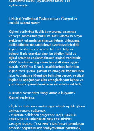
aydınlatma metni (“Aydınlatma Metni”) ile
açıklanmıştır.
I. Kişisel Verilerinizi Toplamamızın Yöntemi ve
Hukuki Sebebi Nedir?
Kişisel verileriniz üyelik başvurunuz sırasında
ve/veya sonrasında yazılı ve sözlü olarak ve/veya
elektronik ortamda tarafımıza iletmiş olduğunuz,
sağlık bilgileri de dahil olmak üzere özel nitelikli
kişisel verilerinizi de içeren her türlü bilgi ve
belgeyi ifade etmekte olup, bu bilgiler fiziki ve
dijital ortamda saklanmaktadır. Kişisel verileriniz,
KVKK tarafından öngörülen temel ilkelere uygun
olarak, KVKK’nın 5. ve 6. maddelerinde belirtilen
kişisel veri işleme şartları ve amaçları kapsamında
işbu Aydınlatma Metninde belirtilen gerçek ve tüzel
kişiler ile aşağıda yer alan amaçlarla yurt içinde ve
yurt dışında işlenebilmekte ve aktarılabilmektedir.
II. Kişisel Verilerinizi Hangi Amaçla İşliyoruz?
Kişisel verileriniz,
• İlgili her türlü mevzuata uygun olarak üyelik işlemi
aktivasyonunu sağlamak,
• Yukarıda belirlenen çerçevede ÖZEL SAYISAL
FARKINDALIK EDİNDİRME NOKTASI KİŞİSEL
GELİŞİM KURSU (“SAY-FEN”) tarafından tanımlanan
amaçlar doğrultusunda faaliyetlerimizi yürütmek,