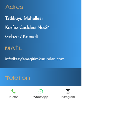
Adres
Tatlıkuyu Mahallesi
Körfez Caddesi No:24
Gebze / Kocaeli
MAİL
info@sayfenegitimkurumlari.com
Telefon
0262 642 7 888
Telefon
WhatsApp
Instagram
0262 606 1 987
KVKK POLİTİKASI