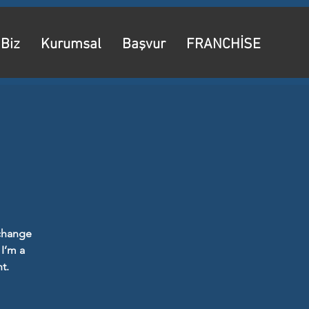
 Biz
Kurumsal
Başvur
FRANCHİSE
 change
 I’m a
t.