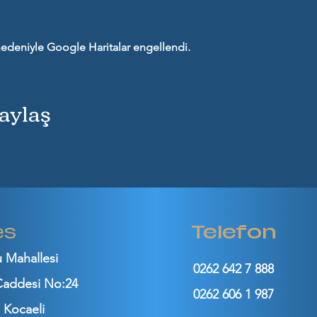
z nedeniyle Google Haritalar engellendi.
Paylaş
es
Telefon
u Mahallesi
0262 642 7 888
 Caddesi No:24
0262 606 1 987
 Kocaeli