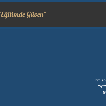
"Eğitimde Güven"
I’m an
my te
g