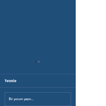
Yorumlar
SAY-FEN ÖZEL DER
OKULA DESTEK EĞİTİMİ
Bir yorum yazın...